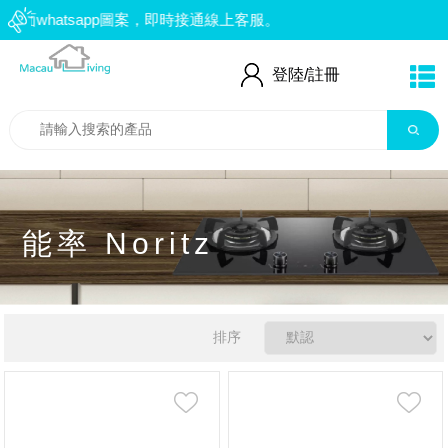
面whatsapp圖案，即時接通線上客服。
：66552559
登陸/
註冊
能率 Noritz
排序