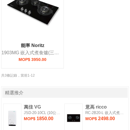
能率 Noritz
1903MG 嵌入式煮食爐(三頭爐)
MOP$ 3950.00
共3條記錄，當前1-12
精選推介
萬佳 VG
意高 ricco
JSD-20-10CL (10公升) 熱水爐
RC-2B20-L 嵌入式煮食爐
1850.00
2498.00
MOP$
MOP$