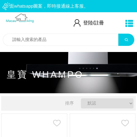
右面whatsapp圖案，即時接通線上客服。
：66552559
登陸/
註冊
皇寶 WHAMPO
排序