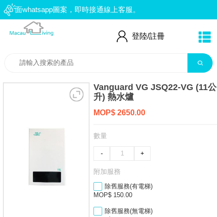
右面whatsapp圖案，即時接通線上客服。
：66552559
登陸/
註冊
Vanguard VG JSQ22-VG (11公
升) 熱水爐
MOP$ 2650.00
數量
-
+
附加服務
除舊服務(有電梯)
MOP$ 150.00
除舊服務(無電梯)