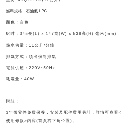
燃料規格：石油氣 LPG
顏色：白色
呎吋：345長(L) x 147寬(W) x 538高(H) 毫米(mm)
熱水供量：11公升/分鐘
排氣方式：頂出強制排氣
電源供應：220V~50Hz
耗電量：40W
附註：
3
年爐零件免費保養，安裝及配件費用另計，詳情可查看<
使用條款>內容(首頁右下角位置)。