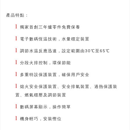
產品特點：
l
獨家首創三年爐零件免費保養
l
電子數碼恆温技術，水量穩定裝置
l
調節水温反應迅速，設定範圍由30℃至65℃
l
分段火排控制，環保節能
l
多重特設保護裝置，確保用戶安全
l
熄火安全保護裝置、安全排氣裝置、過熱保護裝
置、燃氣穩壓及調節裝置
l
數碼屏幕顯示，操作簡單
l
機身輕巧，安裝慳位