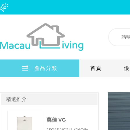
產品分類
首頁
優
蜆殼車用引擎機油
精選推介
寵物專區
燃氣熱水爐
萬佳 VG
嵌入式煮食爐
JSQ45-VG24L (24公升) 熱水爐