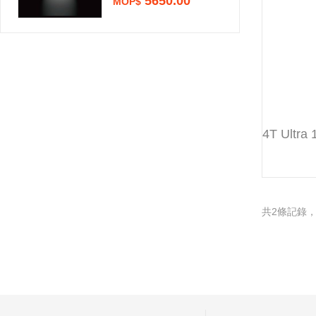
5650.00
MOP$
共2條記錄，