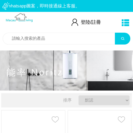
whatsapp圖案，即時接通線上客服。
：66552559
登陸/
註冊
能率 Noritz
排序