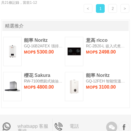
共21條記錄，當前1-12
<
1
2
>
精選推介
能率 Noritz
意高 ricco
GQ-16B2AFEX 强排式燃氣熱水爐
RC-2B20-L 嵌入式煮食爐
5300.00
2498.00
MOP$
MOP$
櫻花 Sakura
能率 Noritz
RW-7100煙囱式抽油煙機
GQ-12FEH 智能恆溫强排燃氣熱水爐
4800.00
3100.00
MOP$
MOP$
whatsapp 客服
電話
專線