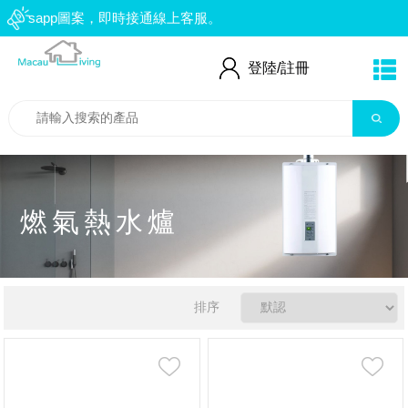
atsapp圖案，即時接通線上客服。
：66552559
登陸/
註冊
燃氣熱水爐
排序