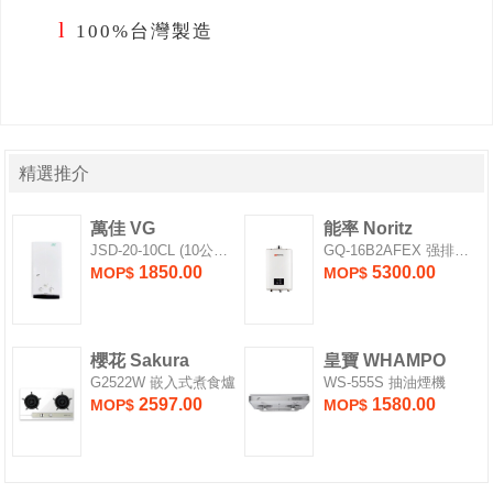
l
100%
台灣製造
精選推介
萬佳 VG
能率 Noritz
JSD-20-10CL (10公升) 熱水爐
GQ-16B2AFEX 强排式燃氣熱水爐
1850.00
5300.00
MOP$
MOP$
櫻花 Sakura
皇寶 WHAMPO
G2522W 嵌入式煮食爐
WS-555S 抽油煙機
2597.00
1580.00
MOP$
MOP$