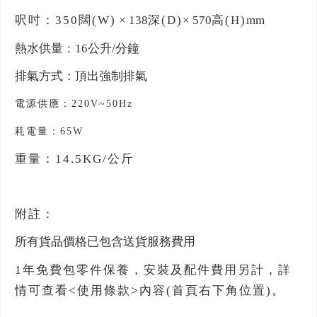
呎吋：350闊(W)
× 138
深(D)
× 570
高(H)
mm
熱水供量：16公升/分鐘
排氣方式：
頂出強制排氣
電源供應：220V~50Hz
耗電量：65W
重量：14.5KG/公斤
附註：
所有貨品價格已包含送貨服務費用
1
年免費包零件保養，安裝及配件費用另計，詳
情可查看<使用條款>內容(首頁右下角位置)。