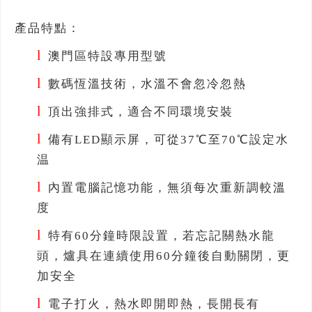
產品特點：
l
澳門區特設專用型號
l
數碼恆溫技術，水溫不會忽冷忽熱
l
頂出強排式，適合不同環境安裝
l
備有LED顯示屏，可從37℃至70℃設定水
温
l
內置電腦記憶功能，無須每次重新調較溫
度
l
特有60分鐘時限設置，若忘記關熱水龍
頭，爐具在連續使用60分鐘後自動關閉，更
加安全
l
電子打火，熱水即開即熱，長開長有