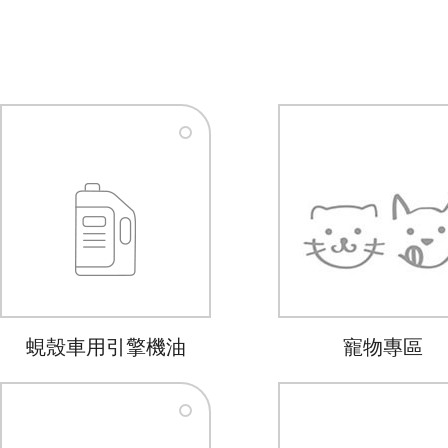
蜆殼車用引擎機油
寵物專區