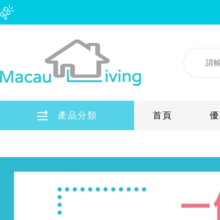
產品分類
首頁
優
蜆殼車用引擎機油
寵物專區
燃氣熱水爐
嵌入式煮食爐