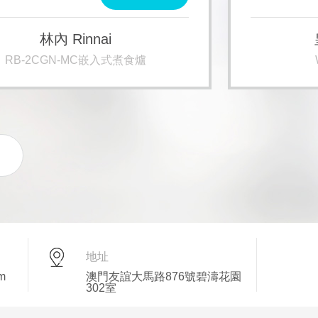
林內 Rinnai
RB-2CGN-MC嵌入式煮食爐
地址
m
澳門友誼大馬路876號碧濤花園
302室