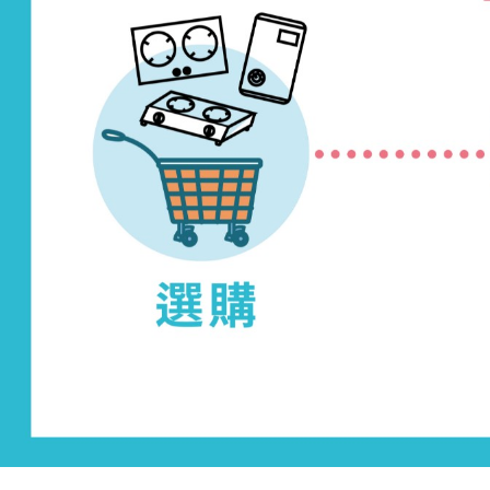
座枱式煮食爐
抽油煙機
weber 燒烤爐
電熱水器
爐具配件