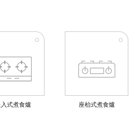
嵌入式煮食爐
座枱式煮食爐